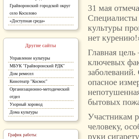
31 мая отмеч
Грайворонский городской округ
село Косилово
Специалисты 
«Доступная среда»
культуры про
нет курению!
Другие сайты
Главная цель 
Управление культуры
ключевых фак
МБУК "Грайворонский РДК"
заболеваний. 
Дом ремесел
опасное изме
Кинотеатр "Космос"
Организационно-методический
непотушенная
отдел
бытовых пожа
Узорный хоровод
Дома культуры
Участникам р
человеку, осо
руки сигарету
График работы: