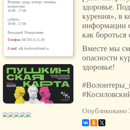
Вторник, среда, четверг, пятница,
здоровье. По
воскресенье
10:00 - 17:00
курения», в 
суббота
информации о
10:00 - 17:00
как бороться 
Выходной: Понедельник
Телефон:
847261-6-11-36
Вместе мы см
E-mail:
sdk.kosilovo@mail.ru
опасности ку
здоровье!
#Волонтеры_
#Косиловск
Опубликовано 