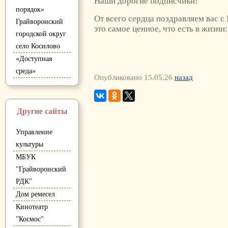
Наши дорогие подписчики!
порядок»
От всего сердца поздравляем вас
Грайворонский
это самое ценное, что есть в жизн
городской округ
село Косилово
«Доступная
среда»
Опубликовано 15.05.26
назад
Другие сайты
Управление
культуры
МБУК
"Грайворонский
РДК"
Дом ремесел
Кинотеатр
"Космос"