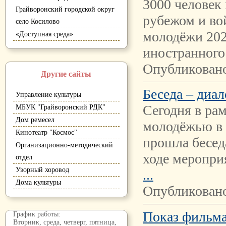
3000 человек 
Грайворонский городской округ
рубежом и во
село Косилово
молодёжи 202
«Доступная среда»
иностранного
Опубликовано
Другие сайты
Беседа – диа
Управление культуры
Сегодня в ра
МБУК "Грайворонский РДК"
Дом ремесел
молодёжью в 
Кинотеатр "Космос"
прошла бесед
Организационно-методический
ходе меропри
отдел
Узорный хоровод
...
Дома культуры
Опубликовано
Показ фильма
График работы:
Вторник, среда, четверг, пятница,